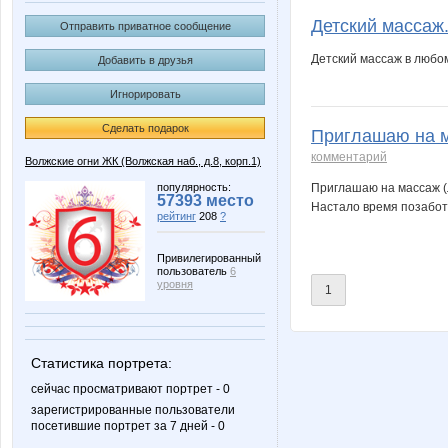
Детский массаж
Отправить приватное сообщение
Детский массаж в любом
Добавить в друзья
Игнорировать
Сделать подарок
Приглашаю на м
комментарий
Волжские огни ЖК (Волжская наб., д.8, корп.1)
популярность:
Приглашаю на массаж (
57393 место
Настало время позаботи
рейтинг
208
?
Привилегированный
пользователь
6
уровня
1
Статистика портрета:
сейчас просматривают портрет - 0
зарегистрированные пользователи
посетившие портрет за 7 дней - 0