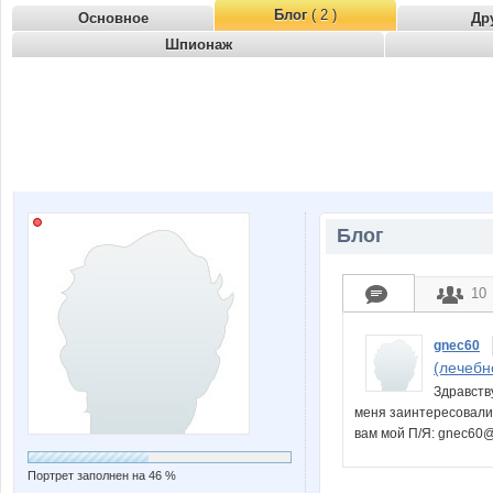
Блог
( 2 )
Основное
Др
Шпионаж
Блог
10
gnec60
(лечебн
Здравству
меня заинтересовали
вам мой П/Я: gnec60
Портрет заполнен на 46 %