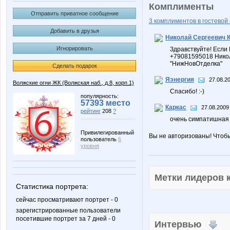
Комплименты
Отправить приватное сообщение
3 комплиментов в гостевой 
Добавить в друзья
Николай Сергеевич 
Игнорировать
Здравствуйте! Если
+79081595018 Нико
"НижНовОтделка"
Сделать подарок
Яэнергия
27.08.20
Волжские огни ЖК (Волжская наб., д.8, корп.1)
Спасибо! :-)
популярность:
57393 место
Каркас
27.08.2009
рейтинг
208
?
очень симпатишная
Привилегированный
Вы не авторизованы! Чтоб
пользователь
6
уровня
Метки лидеров
Статистика портрета:
сейчас просматривают портрет - 0
зарегистрированные пользователи
посетившие портрет за 7 дней - 0
Интервью